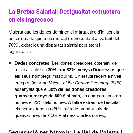
La Bretxa Salarial: Desigualtat estructural
en els ingressos
Malgrat que les dones dominen el màrqueting d'influència
en termes de quota de mercat (representant al voltant del
70%), existeix una disparitat salarial persistent i
significativa.
Dades concretes:
Les dones creadores obtenen, de
mitjana, entre un
30% i un 32% menys d'ingressos
que
els seus homòlegs masculins. Un estudi recent a nivell
europeu (informe
Voices of the Creator Economy 2025
)
assenyala que el
38% de les dones creadores
guanyen menys de 500 € al mes
, en comparació amb
només el 23% dels homes. A l'altre extrem de l'escala,
els homes tenen un 60% més de probabilitats de
guanyar més de 2.561 € al mes que les dones,.
Segregació per Nínxols: La llei de l'oferta i