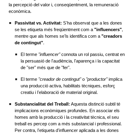
la percepció del valor i, conseqüentment, la remuneració
econòmica.
Passivitat vs. Activitat:
S'ha observat que a les dones
se les etiqueta més freqüentment com a
"influencers"
,
mentre que als homes se'ls identifica com a
"creadors
de contingut"
.
El terme
"influencer"
connota un rol passiu, centrat en
la persuasió de l'audiència, l'aparença i la capacitat
de "ser" més que de "fer".
El terme
"creador de contingut"
o
"productor"
implica
una producció activa, habilitats tècniques, esforç
creatiu i l'elaboració de material original.
Substancialitat del Treball:
Aquesta distinció subtil té
implicacions econòmiques profundes. En associar els
homes amb la producció i la creativitat tècnica, el seu
treball es percep com a més substancial i professional.
Per contra, l'etiqueta d'influencer aplicada a les dones