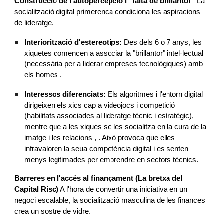
Construcció de l'autopercepció i "falta de brillantor"
La
socialització digital primerenca condiciona les aspiracions
de lideratge.
Interiorització d'estereotips:
Des dels 6 o 7 anys, les
xiquetes comencen a associar la "brillantor" intel·lectual
(necessària per a liderar empreses tecnològiques) amb
els homes .
Interessos diferenciats:
Els algoritmes i l'entorn digital
dirigeixen els xics cap a videojocs i competició
(habilitats associades al lideratge tècnic i estratègic),
mentre que a les xiques se les socialitza en la cura de la
imatge i les relacions , . Això provoca que elles
infravaloren la seua competència digital i es senten
menys legitimades per emprendre en sectors tècnics.
Barreres en l'accés al finançament (La bretxa del
Capital Risc)
A l'hora de convertir una iniciativa en un
negoci escalable, la socialització masculina de les finances
crea un sostre de vidre.