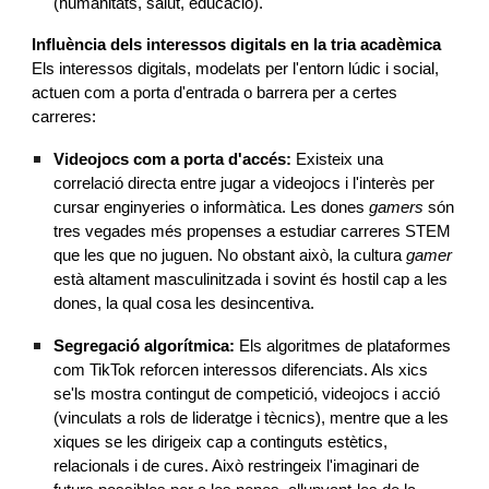
(humanitats, salut, educació).
Influència dels interessos digitals en la tria acadèmica
Els interessos digitals, modelats per l'entorn lúdic i social,
actuen com a porta d'entrada o barrera per a certes
carreres:
Videojocs com a porta d'accés:
Existeix una
correlació directa entre jugar a videojocs i l'interès per
cursar enginyeries o informàtica. Les dones
gamers
són
tres vegades més propenses a estudiar carreres STEM
que les que no juguen. No obstant això, la cultura
gamer
està altament masculinitzada i sovint és hostil cap a les
dones, la qual cosa les desincentiva.
Segregació algorítmica:
Els algoritmes de plataformes
com TikTok reforcen interessos diferenciats. Als xics
se'ls mostra contingut de competició, videojocs i acció
(vinculats a rols de lideratge i tècnics), mentre que a les
xiques se les dirigeix cap a continguts estètics,
relacionals i de cures. Això restringeix l'imaginari de