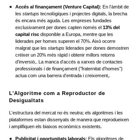
Accés al finançament (Venture Capital):
En l'àmbit de
les
startups
tecnològiques i projectes digitals, la brecha
és encara més aguda. Les empreses fundades
exclusivament per dones capten només el
13% del
capital risc
disponible a Europa, mentre que les
liderades per homes superen el 70%. Això ocorre
malgrat que les
startups
liderades per dones demostren
créixer un 20% més ràpid i obtenir millors retorns
d'inversió,. La manca d'accés a xarxes de contactes
professionals i de finançament ("fraternitat d'homes")
actua com una barrera d'entrada i creixement,.
L'Algoritme com a Reproductor de
Desigualtats
L'estructura del mercat no és neutra; els algoritmes i les
plataformes estan dissenyats de manera que reprodueixen
i amplifiquen els biaixos econòmics existents.
Publicitat i oportunitats laborals:
Els algoritmes de