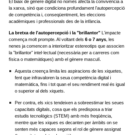
El biaix de gènere digital no només afecta la convivència a
la xarxa, sinó que condiciona profundament l'autopercepció
de competència i, conseqüentment, les eleccions
acadèmiques i professionals des de la infància.
La bretxa de l'autopercepció i la "brillantor"
L'impacte
comença molt prompte. Al voltant dels
6 o 7 anys
, les
nenes ja comencen a interioritzar estereotips que associen
la "brillantor" intel·lectual (necessària per a carreres com
física o matemàtiques) amb el gènere masculí.
Aquesta creença limita les aspiracions de les xiquetes,
fent que infravaloren la seua competència digital i
matemàtica, fins i tot quan el seu rendiment real és igual
o superior al dels xiquets.
Per contra, els xics tendeixen a sobreestimar les seues
capacitats digitals, cosa que els predisposa a triar
estudis tecnològics (STEM) amb més freqüència,
mentre que les xiques es decanten per àmbits on se
senten més capaces segons el rol de gènere assignat