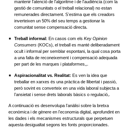
mantenir l'atenció de l'algoritme i de l'audiència (com la
gestió de comunitats o el treball relacional) no estan
remunerades directament. S'estima que els creadors
inverteixen un 50% del seu temps a gestionar la
comunitat sense compensació directa.
Treball informal:
En casos com els
Key Opinion
Consumers
(KOCs), el treball es manté deliberadament
ocult i informal per semblar espontani, la qual cosa porta
a una falta de reconeixement i compensació adequada
per part de les marques i plataformes,,.
Aspiracionalitat vs. Realitat:
Es ven la idea que
treballar en xarxes és una pràctica de llibertat i passió,
però sovint es converteix en una vida laboral subjecta a
l'ansietat i sense drets laborals bàsics o regulació,.
A continuació es desenvolupa l'anàlisi sobre la bretxa
econòmica i de gènere en l'economia digital, aprofundint en
les dades i els mecanismes estructurals que perpetuen
aquesta desigualtat segons les fonts proporcionades.