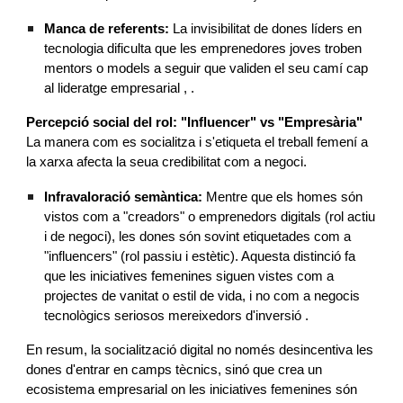
Manca de referents:
La invisibilitat de dones líders en
tecnologia dificulta que les emprenedores joves troben
mentors o models a seguir que validen el seu camí cap
al lideratge empresarial , .
Percepció social del rol: "Influencer" vs "Empresària"
La manera com es socialitza i s'etiqueta el treball femení a
la xarxa afecta la seua credibilitat com a negoci.
Infravaloració semàntica:
Mentre que els homes són
vistos com a "creadors" o emprenedors digitals (rol actiu
i de negoci), les dones són sovint etiquetades com a
"influencers" (rol passiu i estètic). Aquesta distinció fa
que les iniciatives femenines siguen vistes com a
projectes de vanitat o estil de vida, i no com a negocis
tecnològics seriosos mereixedors d'inversió .
En resum, la socialització digital no només desincentiva les
dones d'entrar en camps tècnics, sinó que crea un
ecosistema empresarial on les iniciatives femenines són