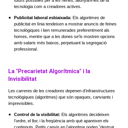
futurs possibles per a les nenes, allunyant-les de la
tecnologia com a creadores actives.
Publicitat laboral esbiaixada:
Els algoritmes de
publicitat en línia tendeixen a mostrar anuncis de feines
tecnològiques i ben remunerades preferentment als
homes, mentre que a les dones se'ls mostren opcions
amb salaris més baixos, perpetuant la segregació
professional.
La "Precarietat Algorítmica" i la
Invisibilitat
Les carreres de les creadores depenen d'infraestructures
tecnològiques (algoritmes) que són opaques, canviants i
imprevisibles.
Control de la visibilitat:
Els algoritmes decideixen
l'ordre, el lloc i la freqüència amb què apareixen els
continguts. Petits canvis en l'algoritme poden "destruir