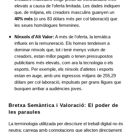
elevats a causa de l'oferta limitada. Les dades indiquen
que, de mitjana, els creadors masculins guanyen un
40% més
(o uns 83 dòlars més per col·laboració) que
les seues homòlogues femenines.
Nínxols d'Alt Valor:
A més de l'oferta, la temàtica
influeix en la remuneració. Els homes tendeixen a
dominar nínxols que, tot i tenir menys volum de
creadors, estan millor pagats o tenen pressupostos
publicitaris més elevats, com ara la tecnologia o els
esports. Per exemple, els nínxols d'atletes i esports
estan en auge, amb uns ingressos mitjans de 255,29
dòlars per col·laboració, impulsats per grans lligues que
busquen arribar a audiències joves.
Bretxa Semàntica i Valoració: El poder de
les paraules
La terminologia utilitzada per descriure el treball digital no és
neutra; carrega amb connotacions que afecten directament