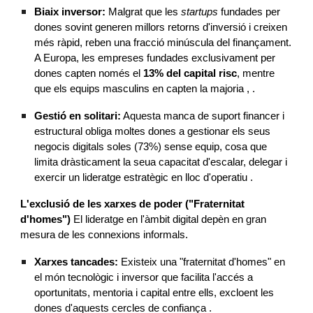
Biaix inversor:
Malgrat que les
startups
fundades per
dones sovint generen millors retorns d'inversió i creixen
més ràpid, reben una fracció minúscula del finançament.
A Europa, les empreses fundades exclusivament per
dones capten només el
13% del capital risc
, mentre
que els equips masculins en capten la majoria , .
Gestió en solitari:
Aquesta manca de suport financer i
estructural obliga moltes dones a gestionar els seus
negocis digitals soles (73%) sense equip, cosa que
limita dràsticament la seua capacitat d'escalar, delegar i
exercir un lideratge estratègic en lloc d'operatiu .
L'exclusió de les xarxes de poder ("Fraternitat
d'homes")
El lideratge en l'àmbit digital depèn en gran
mesura de les connexions informals.
Xarxes tancades:
Existeix una "fraternitat d'homes" en
el món tecnològic i inversor que facilita l'accés a
oportunitats, mentoria i capital entre ells, excloent les
dones d'aquests cercles de confiança .