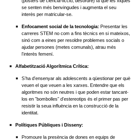
(pòsters de ciència-ficció, desordre) fa que les xiques
se senten més benvingudes i augmenta el seu
interès per matricular-se.
Enfocament social de la tecnologia:
Presentar les
carreres STEM no com a fins tècnics en si mateixos,
sinó com a eines per resoldre problemes socials o
ajudar persones (metes comunals), atrau més
l'interès femení.
Alfabetització Algorítmica Crítica:
S'ha d'ensenyar als adolescents a qüestionar per què
veuen el que veuen a les xarxes. Entendre que els
algoritmes no són neutres i que poden estar tancant-
los en "bombolles" d'estereotips és el primer pas per
resistir la seua influència en la construcció de la
identitat.
Polítiques Públiques i Disseny:
Promoure la presència de dones en equips de